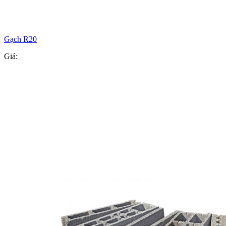
Gạch R20
Giá: