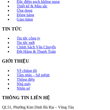
Đặc điểm gạch không nung
Thiết kế & Màu sắc
Ứng dụng
Đóng hàng
Giao hàng
TIN TỨC
Tin tức công ty
Tin tức mới
Chính Sách Vận Chuyển
Đặt Hàng & Thanh Toán
GIỚI THIỆU
Về chúng tôi
Tầm nhìn – Sứ mệnh
Thông điệp
Nhà máy
Nhận sự
THÔNG TIN LIÊN HỆ
QL51, Phường Kim Dinh Bà Rịa – Vũng Tàu