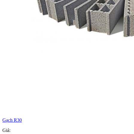
Gạch R30
Giá: