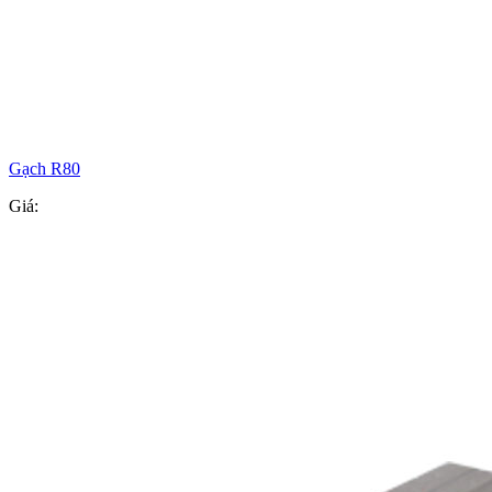
Gạch R80
Giá: